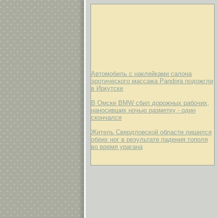
Автомобиль с наклейками салона
эротического массажа Pandora подожгли
в Иркутске
В Омске BMW сбил дорожных рабочих,
наносивших ночью разметку - один
скончался
Житель Свердловской области лишился
обеих ног в результате падения тополя
во время урагана