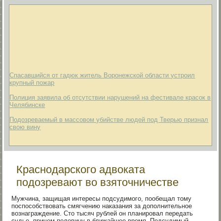
Спасавшийся от гадюк житель Воронежской области устроил
крупный пожар
Полиция заявила об отсутствии нарушений на фестивале красок в
Челябинске
Подозреваемый в массовом убийстве людей под Тверью признал
свою вину
Краснодарского адвоката
подозревают во взяточничестве
Мужчина, защищая интересы подсудимого, пообещал тому
поспособствовать смягчению наказания за дополнительное
вознаграждение. Сто тысяч рублей он планировал передать
судье, причем половину в ближайшее время. Подсудимый