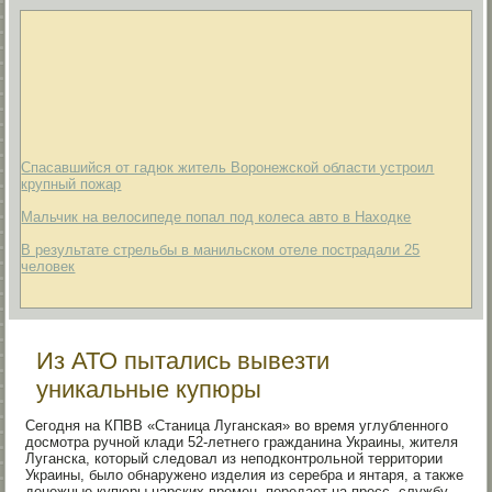
Спасавшийся от гадюк житель Воронежской области устроил
крупный пожар
Мальчик на велосипеде попал под колеса авто в Находке
В результате стрельбы в манильском отеле пострадали 25
человек
Из АТО пытались вывезти
уникальные купюры
Сегодня на КПВВ «Станица Луганская» во время углубленного
досмотра ручной клади 52-летнего гражданина Украины, жителя
Луганска, который следовал из неподконтрольной территории
Украины, было обнаружено изделия из серебра и янтаря, а также
денежные купюры царских времен, передает на пресс -службу