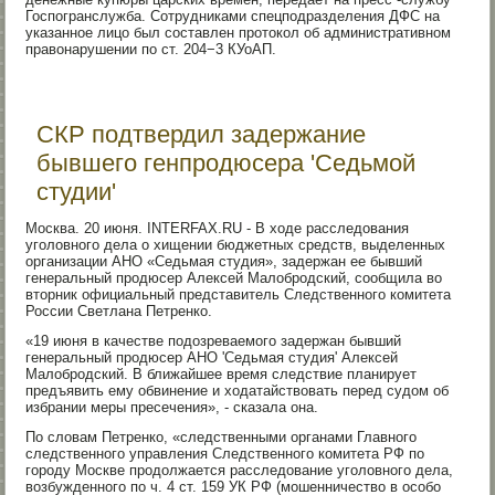
Госпогранслужба. Сотрудниками спецподразделения ДФС на
указанное лицо был составлен протокол об административном
правонарушении по ст. 204−3 КУоАП.
СКР подтвердил задержание
бывшего генпродюсера 'Седьмой
студии'
Москва. 20 июня. INTERFAX.RU - В ходе расследования
уголовного дела о хищении бюджетных средств, выделенных
организации АНО «Седьмая студия», задержан ее бывший
генеральный продюсер Алексей Малобродский, сообщила во
вторник официальный представитель Следственного комитета
России Светлана Петренко.
«19 июня в качестве подозреваемого задержан бывший
генеральный продюсер АНО 'Седьмая студия' Алексей
Малобродский. В ближайшее время следствие планирует
предъявить ему обвинение и ходатайствовать перед судом об
избрании меры пресечения», - сказала она.
По словам Петренко, «следственными органами Главного
следственного управления Следственного комитета РФ по
городу Москве продолжается расследование уголовного дела,
возбужденного по ч. 4 ст. 159 УК РФ (мошенничество в особо