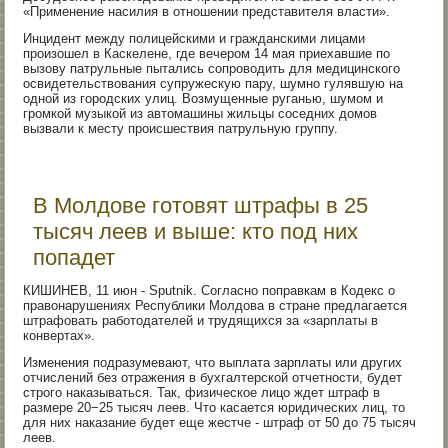
«Применение насилия в отношении представителя власти».
Инцидент между полицейскими и гражданскими лицами
произошел в Каскелене, где вечером 14 мая приехавшие по
вызову патрульные пытались сопроводить для медицинского
освидетельствования супружескую пару, шумно гулявшую на
одной из городских улиц. Возмущенные руганью, шумом и
громкой музыкой из автомашины жильцы соседних домов
вызвали к месту происшествия патрульную группу.
В Молдове готовят штрафы в 25
тысяч леев и выше: кто под них
попадет
КИШИНЕВ, 11 июн - Sputnik. Согласно поправкам в Кодекс о
правонарушениях Республики Молдова в стране предлагается
штрафовать работодателей и трудящихся за «зарплаты в
конвертах».
Изменения подразумевают, что выплата зарплаты или других
отчислений без отражения в бухгалтерской отчетности, будет
строго наказываться. Так, физическое лицо ждет штраф в
размере 20−25 тысяч леев. Что касается юридических лиц, то
для них наказание будет еще жестче - штраф от 50 до 75 тысяч
леев.