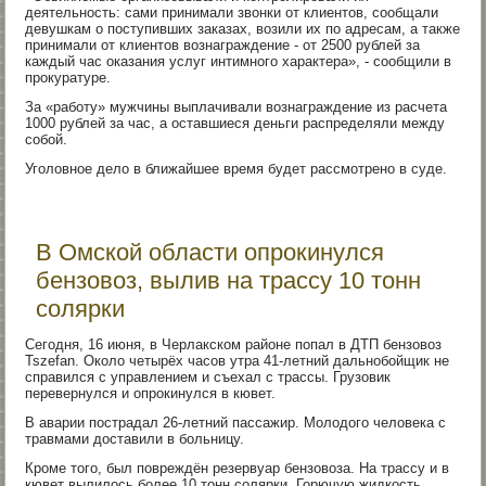
деятельность: сами принимали звонки от клиентов, сообщали
девушкам о поступивших заказах, возили их по адресам, а также
принимали от клиентов вознаграждение - от 2500 рублей за
каждый час оказания услуг интимного характера», - сообщили в
прокуратуре.
За «работу» мужчины выплачивали вознаграждение из расчета
1000 рублей за час, а оставшиеся деньги распределяли между
собой.
Уголовное дело в ближайшее время будет рассмотрено в суде.
В Омской области опрокинулся
бензовоз, вылив на трассу 10 тонн
солярки
Сегодня, 16 июня, в Черлакском районе попал в ДТП бензовоз
Tszefan. Около четырёх часов утра 41-летний дальнобойщик не
справился с управлением и съехал с трассы. Грузовик
перевернулся и опрокинулся в кювет.
В аварии пострадал 26-летний пассажир. Молодого человека с
травмами доставили в больницу.
Кроме того, был повреждён резервуар бензовоза. На трассу и в
кювет вылилось более 10 тонн солярки. Горючую жидкость