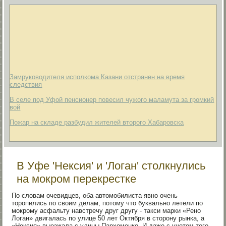
Замруководителя исполкома Казани отстранен на время
следствия
В селе под Уфой пенсионер повесил чужого маламута за громкий
вой
Пожар на складе разбудил жителей второго Хабаровска
В Уфе 'Нексия' и 'Логан' столкнулись
на мокром перекрестке
По словам очевидцев, оба автомобилиста явно очень
торопились по своим делам, потому что буквально летели по
мокрому асфальту навстречу друг другу - такси марки «Рено
Логан» двигалась по улице 50 лет Октября в сторону рынка, а
«Нексия» выезжала с улицы Пархоменко. И даже с учетом того,