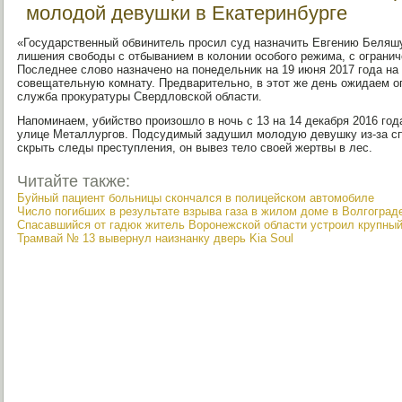
молодой девушки в Екатеринбурге
«Государственный обвинитель просил суд назначить Евгению Беляшу
лишения свободы с отбыванием в колонии особого режима, с огранич
Последнее слово назначено на понедельник на 19 июня 2017 года на 
совещательную комнату. Предварительно, в этот же день ожидаем ог
служба прокуратуры Свердловской области.
Напоминаем, убийство произошло в ночь с 13 на 14 декабря 2016 года
улице Металлургов. Подсудимый задушил молодую девушку из-за спо
скрыть следы преступления, он вывез тело своей жертвы в лес.
Читайте также:
Буйный пациент больницы скончался в полицейском автомобиле
Число погибших в результате взрыва газа в жилом доме в Волгоград
Спасавшийся от гадюк житель Воронежской области устроил крупны
Трамвай № 13 вывернул наизнанку дверь Kia Soul