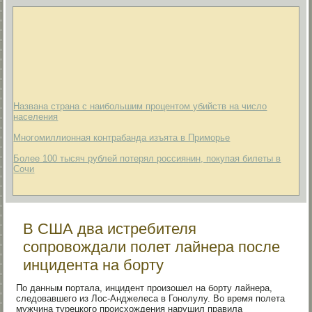
Названа страна с наибольшим процентом убийств на число
населения
Многомиллионная контрабанда изъята в Приморье
Более 100 тысяч рублей потерял россиянин, покупая билеты в
Сочи
В США два истребителя
сопровождали полет лайнера после
инцидента на борту
По данным портала, инцидент произошел на борту лайнера,
следовавшего из Лос-Анджелеса в Гонолулу. Во время полета
мужчина турецкого происхождения нарушил правила