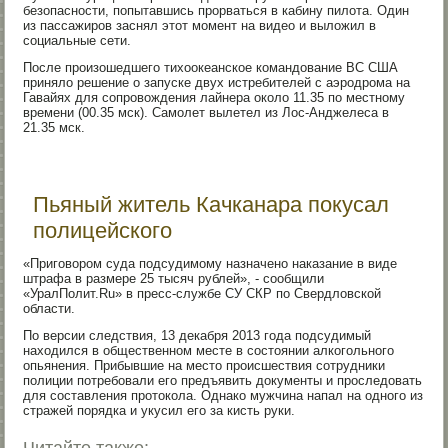
безопасности, попытавшись прорваться в кабину пилота. Один
из пассажиров заснял этот момент на видео и выложил в
социальные сети.
После произошедшего тихоокеанское командование ВС США
приняло решение о запуске двух истребителей с аэродрома на
Гавайях для сопровождения лайнера около 11.35 по местному
времени (00.35 мск). Самолет вылетел из Лос-Анджелеса в
21.35 мск.
Пьяный житель Качканара покусал
полицейского
«Приговором суда подсудимому назначено наказание в виде
штрафа в размере 25 тысяч рублей», - сообщили
«УралПолит.Ru» в пресс-службе СУ СКР по Свердловской
области.
По версии следствия, 13 декабря 2013 года подсудимый
находился в общественном месте в состоянии алкогольного
опьянения. Прибывшие на место происшествия сотрудники
полиции потребовали его предъявить документы и проследовать
для составления протокола. Однако мужчина напал на одного из
стражей порядка и укусил его за кисть руки.