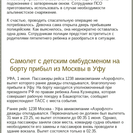
подоконнике с затворенным окном. Сотрудники ПСО
приготовились использовать в случае необходимости
альпинистское снаряжение.
К счастью, проводить спасательную операцию не
потребовалось. Девочка сама открыла дверь прибывшим
полицейским. Как выяснилось, она неоднократно оставалась
одна дома. Сотрудникам полиции предстоит встретиться с
родителями пятилетнего ребенка и разобраться в ситуации.
Самолет с детским омбудсменом на
борту прибыл из Москвы в Уфу
УФА, 1 июня. Пассажиры рейса 1238 авиакомпании «Аэрофлот»,
вылет которого ранее дважды откладывался, благополучно
прибыли в Уфу. На борту находится уполномоченный при
президенте РФ по правам ребенка Анна Кузнецова, которая
совершает рабочую поездку в Башкортостан, сообщает
корреспондент ТАСС с места события.
Ранее рейс 1238 Москва - Уфа авиакомпании «Аэрофлот»
дважды откладывался. Первоначально он должен был вылететь
31 мая в 23:25, но вылет отложили до 00:35 1 июня. Однако,
когда пассажиры заняли свои места, командир судна объявил о
необходимости его замены и пассажиров вновь проводили в
здание вокзала. Вылет состоялся только в 02:35.