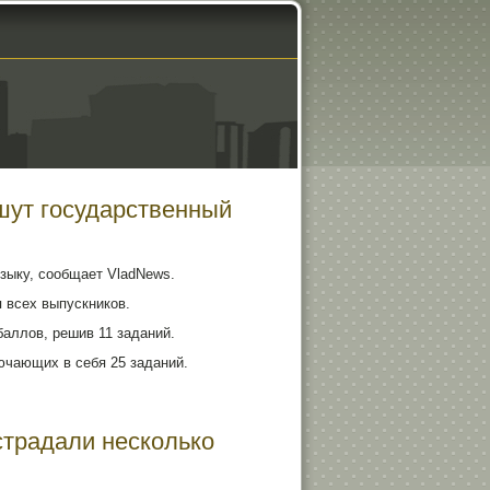
шут государственный
зыку, сообщает VladNews.
 всех выпускников.
аллов, решив 11 заданий.
лючающих в себя 25 заданий.
страдали несколько